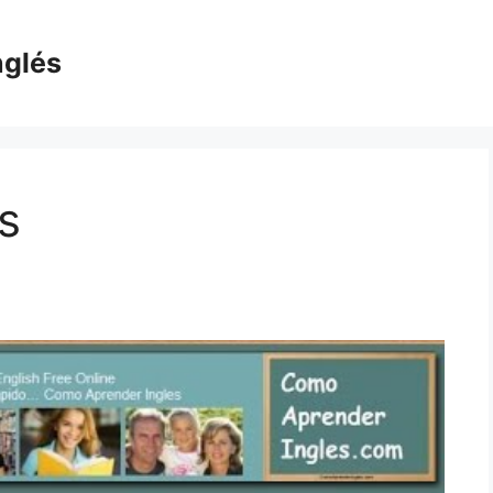
nglés
s