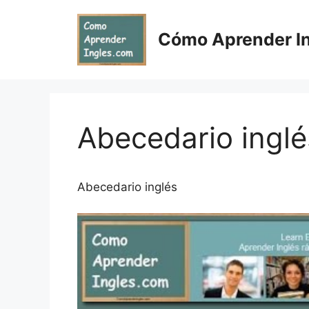
Skip
to
Cómo Aprender I
content
Abecedario inglé
Abecedario inglés